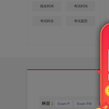
报名时间
考试时间
考试科目
考试题型
科目：
Exam P
Exam FM
Exam