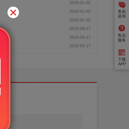
2020-01-02
2020-01-02
售前
咨询
2020-01-02
2019-08-17
售后
2019-05-17
服务
2019-05-17
下载
APP