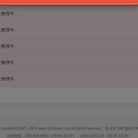
整理中...
整理中...
整理中...
整理中...
整理中...
Copyright©2007–2026 www.100xuexi.com All rights reserved 圣才学习网 版权所
全国热线：400-900-8858（09:00-22:00），18001260133（09:00-22:00）