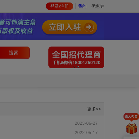
登录/注册
我的
优惠券
搜索
更多>>
2023-06-27
2022-05-17